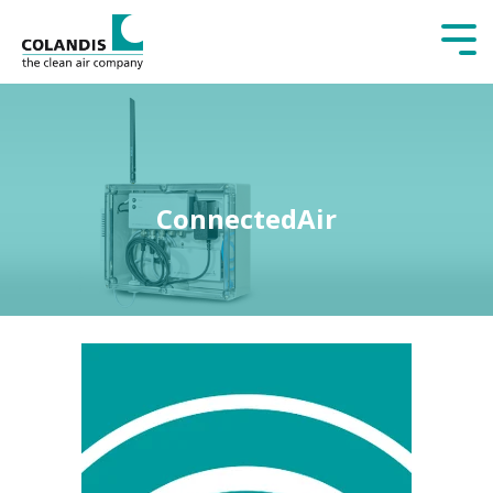
Tog
Me
ConnectedAir