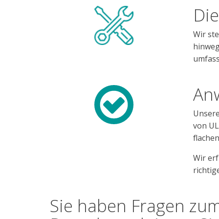
Die
Wir st
hinweg
umfass
An
Unsere 
von UL
flache
Wir er
richti
Sie haben Fragen zum