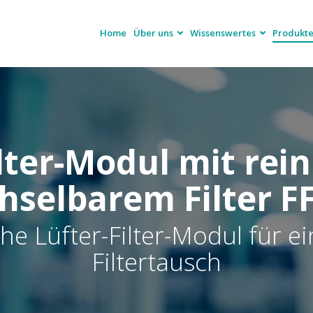
Home
Über uns
Wissenswertes
Produkte
lter-Modul mit rein
hselbarem Filter F
e Lüfter-Filter-Modul für ei
Filtertausch