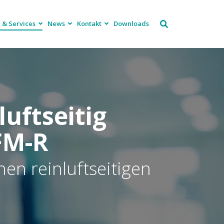
 & Services
News
Kontakt
Downloads
luftseitig
FM-R
nen reinluftseitigen