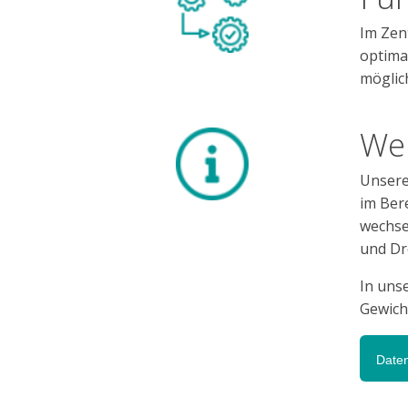
Im Zent
optima
möglic
Wei
Unsere
im Bere
wechse
und Dr
In uns
Gewicht
Daten