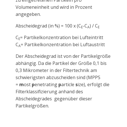
zu eingetretenen Partikeln pro
Volumeneinheit und wird in Prozent
angegeben.
Abscheidegrad (in %) = 100 x (C
-C
) / C
E
A
E
C
= Partikelkonzentration bei Lufteintritt
E
C
= Partikelkonzentration bei Luftaustritt
A
Der Abscheidegrad ist von der Partikelgröße
abhängig. Da die Partikel der Größe 0,1 bis
0,3 Mikrometer in der Filtertechnik am
schwierigsten abzuscheiden sind (MPPS
=
m
ost
p
enetrating
p
article
s
ize), erfolgt die
Filterklassifizierung anhand des
Abscheidegrades gegenüber dieser
Partikelgrößen.