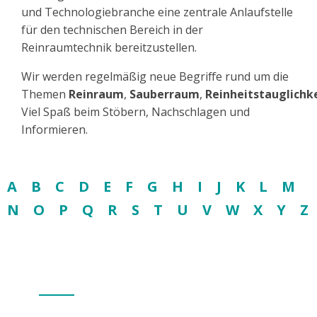
und Technologiebranche eine zentrale Anlaufstelle
für den technischen Bereich in der
Reinraumtechnik bereitzustellen.
Wir werden regelmäßig neue Begriffe rund um die
Themen
Reinraum
,
Sauberraum
,
Reinheitstauglichk
Viel Spaß beim Stöbern, Nachschlagen und
Informieren.
A
B
C
D
E
F
G
H
I
J
K
L
M
N
O
P
Q
R
S
T
U
V
W
X
Y
Z